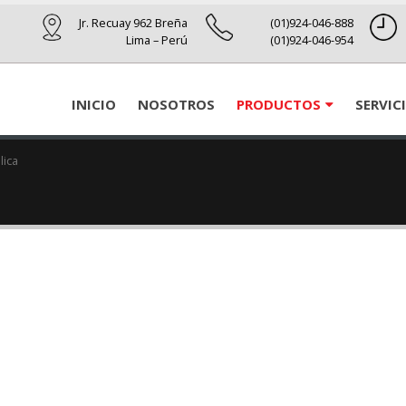
Jr. Recuay 962 Breña
(01)924-046-888
Lima – Perú
(01)924-046-954
INICIO
NOSOTROS
PRODUCTOS
SERVIC
lica