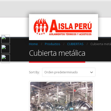
Home
Productos
CUBIERTAS
Cubierta metá
Cubierta metálica
Sort By: