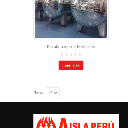
Recubrimientos Metálicos
0
out
Leer más
of
5
Show: