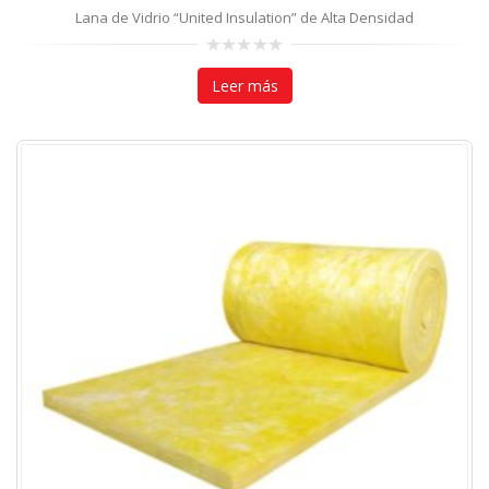
Lana de Vidrio “United Insulation” de Alta Densidad
0
out
Leer más
of
5