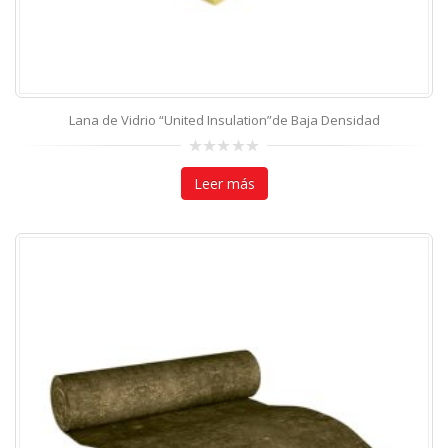
Lana de Vidrio “United Insulation”de Baja Densidad
0
out
Leer más
of
5