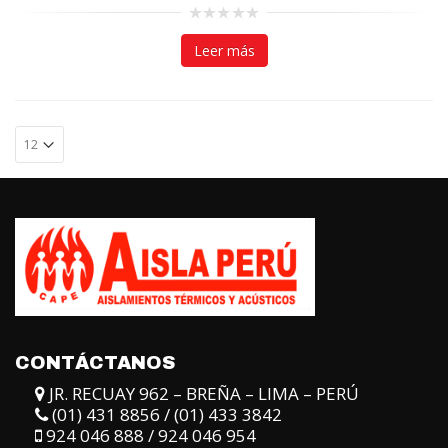
0
out
Leer más
of
5
CONTÁCTANOS
JR. RECUAY 962 – BREÑA – LIMA – PERÚ
(01) 431 8856 / (01) 433 3842
924 046 888 / 924 046 954