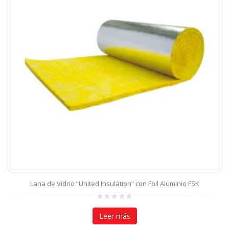
Lana de Vidrio “United Insulation” con Foil Aluminio FSK
0
out
Leer más
of
5