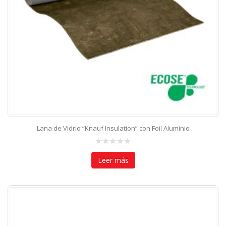
Lana de Vidrio “Knauf Insulation” con Foil Aluminio
0
out
Leer más
of
5