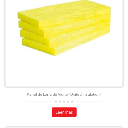
Panel de Lana de Vidrio “United Insulation”
0
out
Leer más
of
5