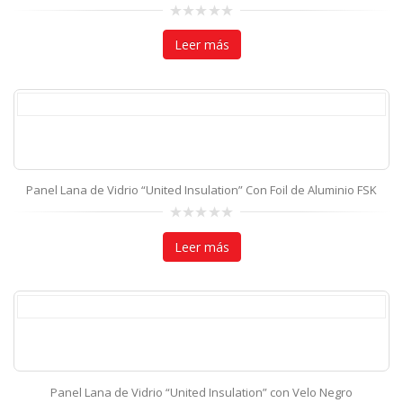
0
out
Leer más
of
5
Panel Lana de Vidrio “United Insulation” Con Foil de Aluminio FSK
0
out
Leer más
of
5
Panel Lana de Vidrio “United Insulation” con Velo Negro