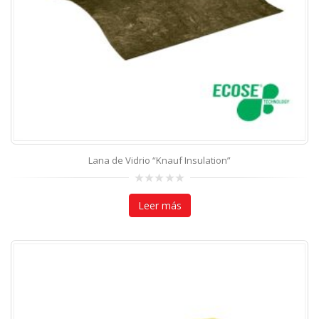
Lana de Vidrio “Knauf Insulation”
0
out
Leer más
of
5