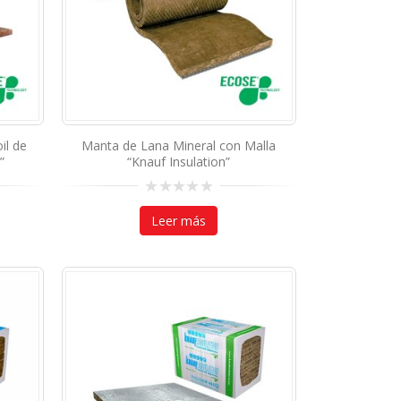
il de
Manta de Lana Mineral con Malla
”
“Knauf Insulation”
0
out
Leer más
of
5