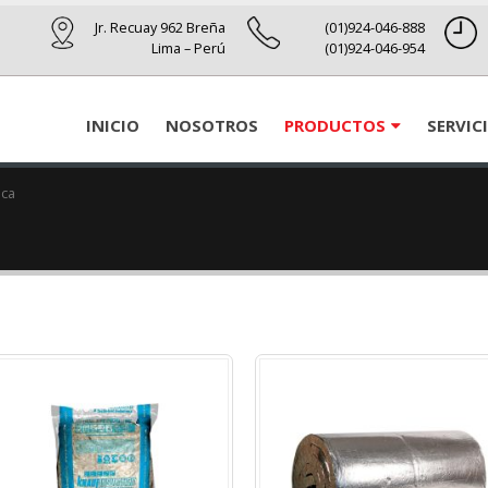
Jr. Recuay 962 Breña
(01)924-046-888
Lima – Perú
(01)924-046-954
INICIO
NOSOTROS
PRODUCTOS
SERVIC
oca