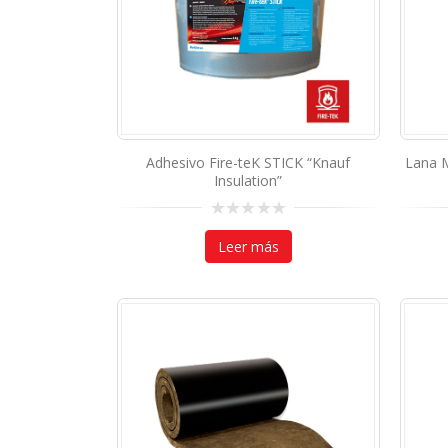
Adhesivo Fire-teK STICK “Knauf
Lana M
Insulation”
0
out
Leer más
of
5