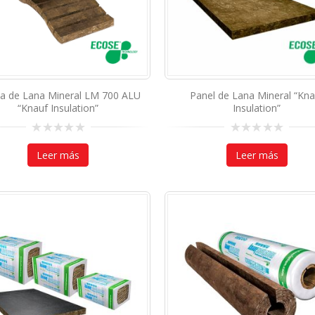
a de Lana Mineral LM 700 ALU
Panel de Lana Mineral “Kna
“Knauf Insulation”
Insulation”
0
0
out
out
Leer más
Leer más
of
of
5
5