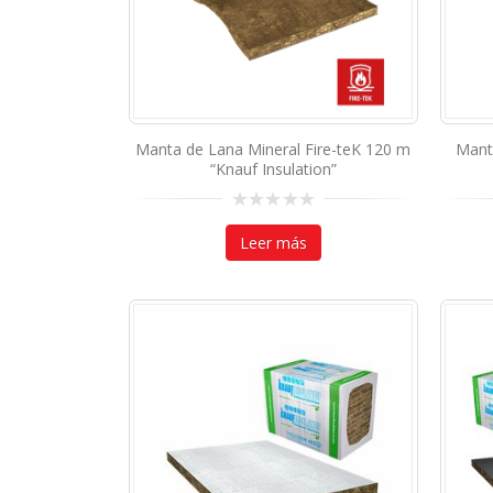
Manta de Lana Mineral Fire-teK 120 m
Mant
“Knauf Insulation”
0
out
Leer más
of
5