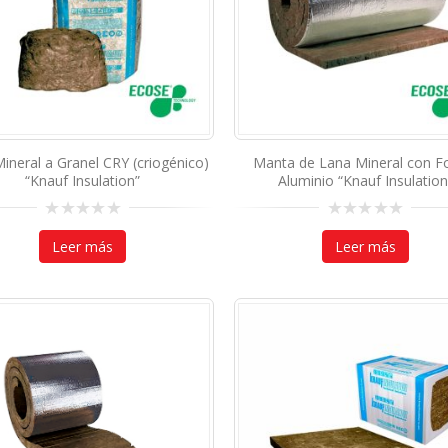
ineral a Granel CRY (criogénico)
Manta de Lana Mineral con Fo
“Knauf Insulation”
Aluminio “Knauf Insulation
0
0
out
out
Leer más
Leer más
of
of
5
5