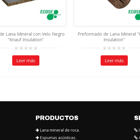
de Lana Mineral con Velo Negro
Preformado de Lana Mineral “
“Knauf Insulation”
Insulation”
0
0
out
out
Leer más
Leer más
of
of
5
5
PRODUCTOS
S
Lana mineral de roca.
I
Espumas acústicas.
A