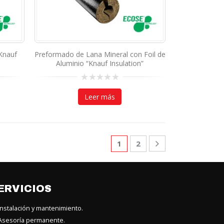
Knauf
Preformado de Lana Mineral con Foil de
Aluminio “Knauf Insulation”
0
out
Leer más
of
5
1
2
ERVICIOS
nstalación y mantenimiento.
sesoría permanente.