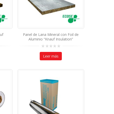
uf
Panel de Lana Mineral con Foil de
Aluminio “Knauf Insulation”
0
out
Leer más
of
5