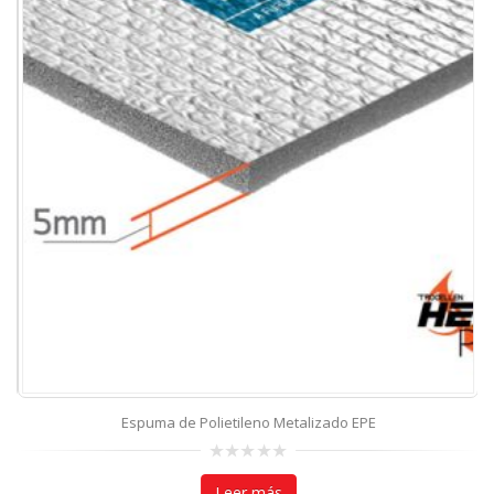
Espuma de Polietileno Metalizado EPE
0
out
Leer más