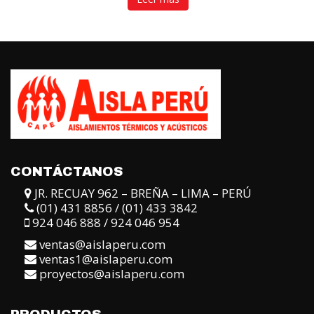
of
5
CONTÁCTANOS
JR. RECUAY 962 – BREÑA – LIMA – PERÚ
(01) 431 8856 / (01) 433 3842
924 046 888 / 924 046 954
ventas@aislaperu.com
ventas1@aislaperu.com
proyectos@aislaperu.com