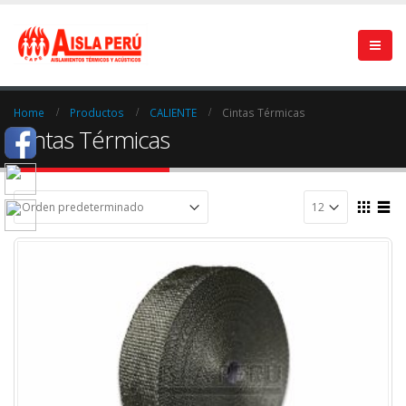
Home
Productos
CALIENTE
Cintas Térmicas
Cintas Térmicas