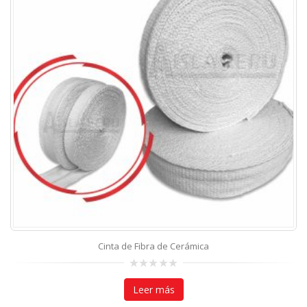
Cinta de Fibra de Cerámica
0
out
Leer más
of
5