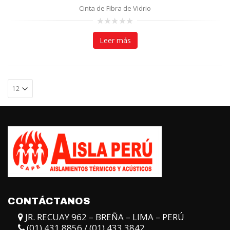
Cinta de Fibra de Vidrio
0
out
Leer más
of
5
CONTÁCTANOS
JR. RECUAY 962 – BREÑA – LIMA – PERÚ
(01) 431 8856 / (01) 433 3842