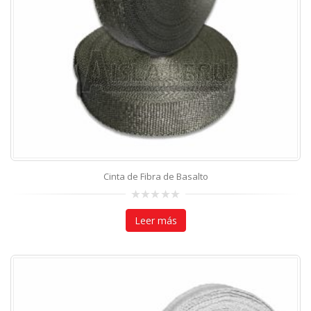
Cinta de Fibra de Basalto
0
out
Leer más
of
5