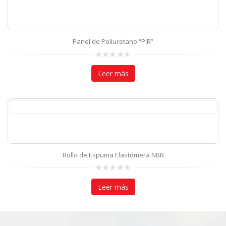
Panel de Poliuretano “PIR”
0
out
Leer más
of
5
Rollo de Espuma Elastómera NBR
0
out
Leer más
of
5