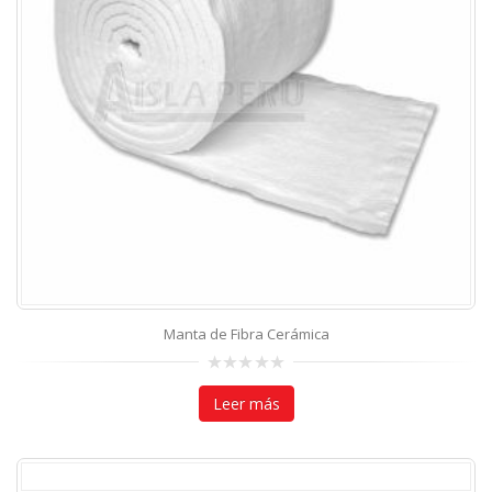
Manta de Fibra Cerámica
0
out
Leer más
of
5