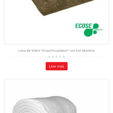
Lana de Vidrio “Knauf Insulation” con Foil Aluminio
0
out
Leer más
of
5