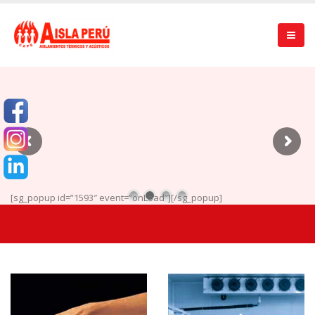
[sg_popup id=”1593″ event=”onLoad”][/sg_popup]