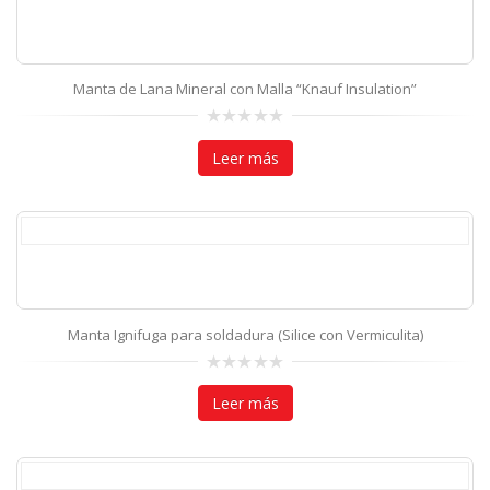
Manta de Lana Mineral con Malla “Knauf Insulation”
0
out
Leer más
of
5
Manta Ignifuga para soldadura (Silice con Vermiculita)
0
out
Leer más
of
5