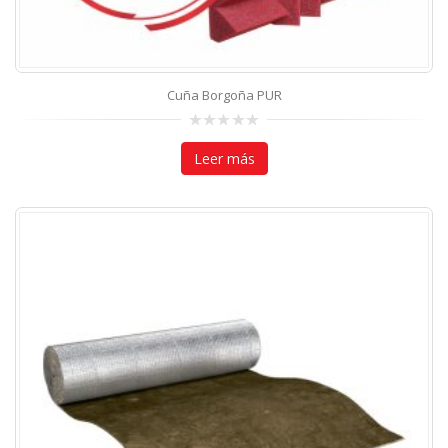
Cuña Borgoña PUR
0
out
Leer más
of
5