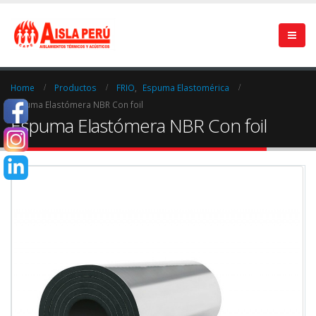
Home
Productos
FRIO
,
Espuma Elastomérica
Espuma Elastómera NBR Con foil
Espuma Elastómera NBR Con foil