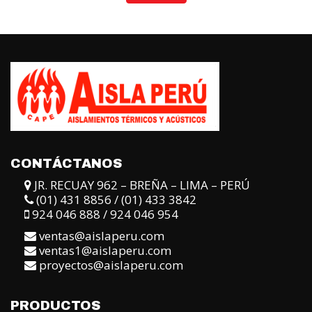
5
5
CONTÁCTANOS
JR. RECUAY 962 – BREÑA – LIMA – PERÚ
(01) 431 8856 / (01) 433 3842
924 046 888 / 924 046 954
ventas@aislaperu.com
ventas1@aislaperu.com
proyectos@aislaperu.com
PRODUCTOS