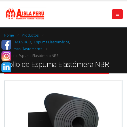
Home
Productos
FRIO
,
ACUSTICO
,
Espuma Elastomérica
,
Espumas Elastomerica
Rollo de Espuma Elastómera NBR
Rollo de Espuma Elastómera NBR