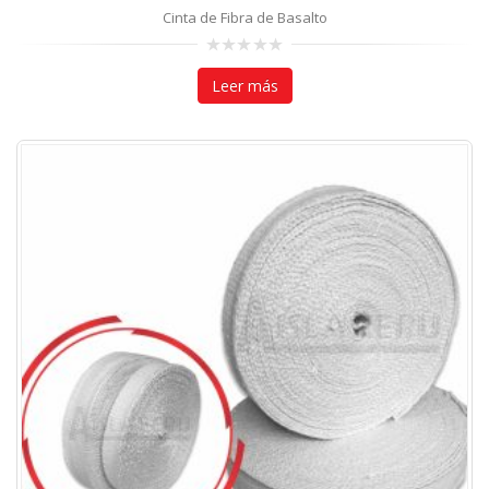
Cinta de Fibra de Basalto
0
out
Leer más
of
5