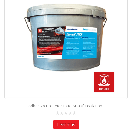
Adhesivo Fire-teK STICK “Knauf Insulation”
0
out
Leer más
of
5