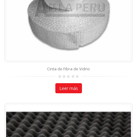
Cinta de Fibra de Vidrio
0
out
Leer más
of
5