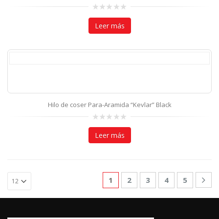
0
out
Leer más
of
5
Hilo de coser Para-Aramida “Kevlar” Black
0
out
Leer más
of
5
1
2
3
4
5