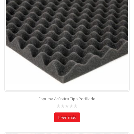
Espuma Acústica Tipo Perfilado
0
out
Leer más
of
5