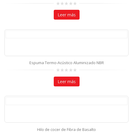
0
out
Leer más
of
5
Espuma Termo-Acústico Aluminizado NBR
0
out
Leer más
of
5
Hilo de cocer de Fibra de Basalto