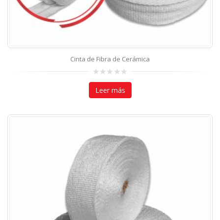
Cinta de Fibra de Cerámica
0
out
Leer más
of
5