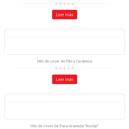
0
out
Leer más
of
5
Hilo de coser de Fibra Cerámica
0
out
Leer más
of
5
Hilo de coser de Para-Aramida “Kevlar”