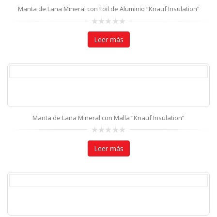
Manta de Lana Mineral con Foil de Aluminio “Knauf Insulation”
0
out
Leer más
of
5
Manta de Lana Mineral con Malla “Knauf Insulation”
0
out
Leer más
of
5