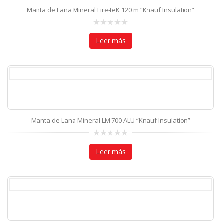
Manta de Lana Mineral Fire-teK 120 m “Knauf Insulation”
0
out
Leer más
of
5
Manta de Lana Mineral LM 700 ALU “Knauf Insulation”
0
out
Leer más
of
5