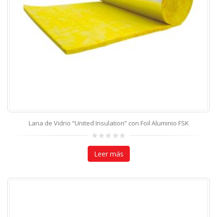
Lana de Vidrio “United Insulation” con Foil Aluminio FSK
0
out
Leer más
of
5