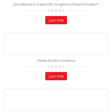
Lana Mineral a Granel CRY (criogénico) “Knauf Insulation”
0
out
Leer más
of
5
Manta de Fibra Cerámica
0
out
Leer más
of
5