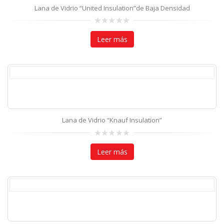
Lana de Vidrio “United Insulation”de Baja Densidad
0
out
Leer más
of
5
Lana de Vidrio “Knauf Insulation”
0
out
Leer más
of
5