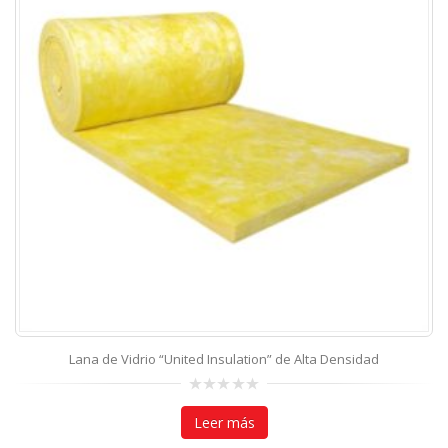
Lana de Vidrio “United Insulation” de Alta Densidad
0
out
Leer más
of
5