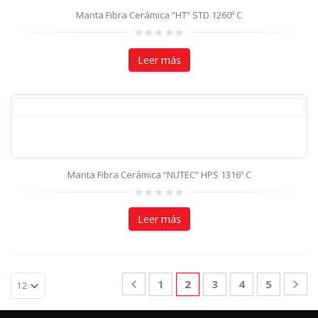
Manta Fibra Cerámica “HT” STD 1260º C
0
out
Leer más
of
5
Manta Fibra Cerámica “NUTEC” HPS 1316º C
0
out
Leer más
of
5
1
2
3
4
5