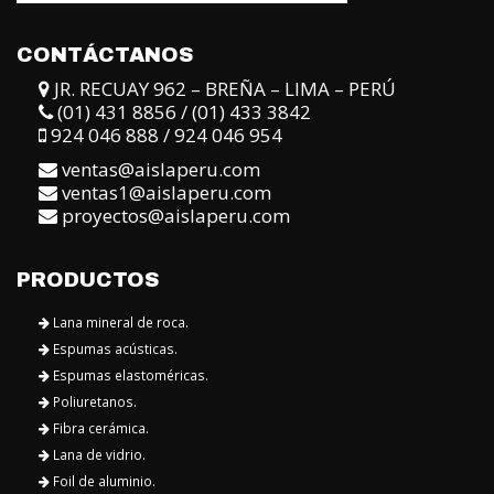
JR. RECUAY 962 – BREÑA – LIMA – PERÚ
(01) 431 8856 / (01) 433 3842
924 046 888 / 924 046 954
ventas@aislaperu.com
ventas1@aislaperu.com
proyectos@aislaperu.com
PRODUCTOS
Lana mineral de roca.
Espumas acústicas.
Espumas elastoméricas.
Poliuretanos.
Fibra cerámica.
Lana de vidrio.
Foil de aluminio.
Tela aislantes.
Cintas aislantes.
Adhesivos.