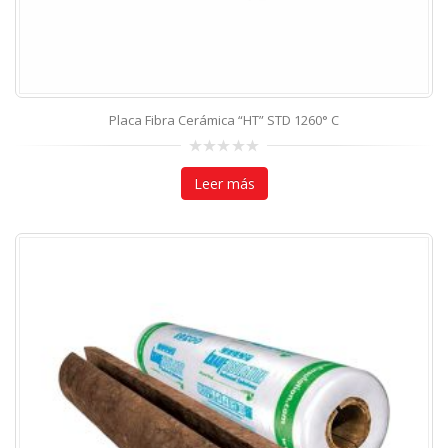
Placa Fibra Cerámica “HT” STD 1260° C
0
out
Leer más
of
5