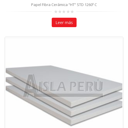
Papel Fibra Cerámica “HT” STD 1260º C
0
out
Leer más
of
5