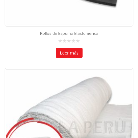
Rollos de Espuma Elastomérica
0
out
Leer más
of
5