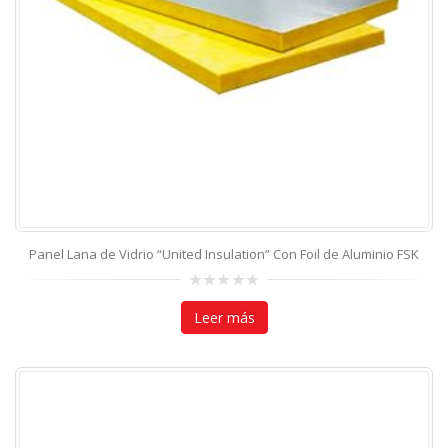
Panel Lana de Vidrio “United Insulation” Con Foil de Aluminio FSK
0
out
Leer más
of
5