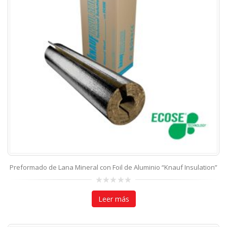
Preformado de Lana Mineral con Foil de Aluminio “Knauf Insulation”
0
out
Leer más
of
5