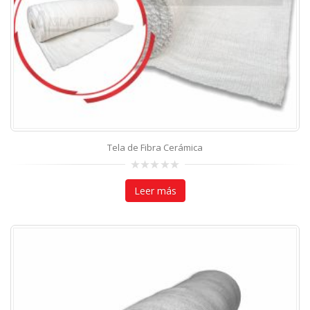
Tela de Fibra Cerámica
0
out
Leer más
of
5