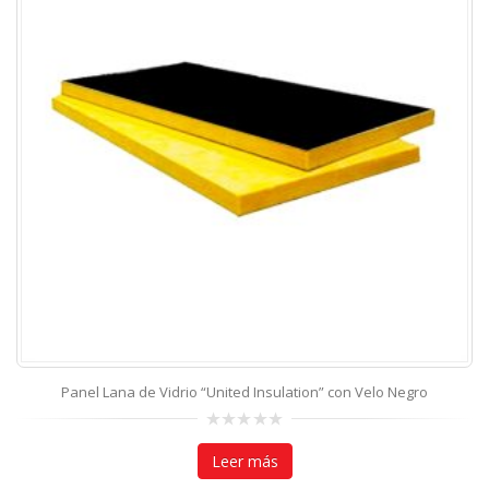
Panel Lana de Vidrio “United Insulation” con Velo Negro
0
out
Leer más
of
5