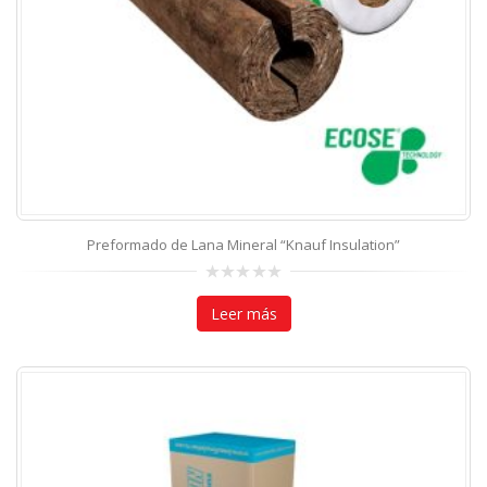
Preformado de Lana Mineral “Knauf Insulation”
0
out
Leer más
of
5