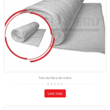
Tela de Fibra de Vidrio
0
out
Leer más
of
5