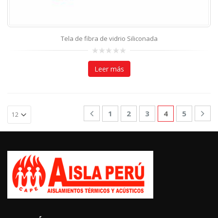
Tela de fibra de vidrio Siliconada
0
out
Leer más
of
5
1
2
3
4
5