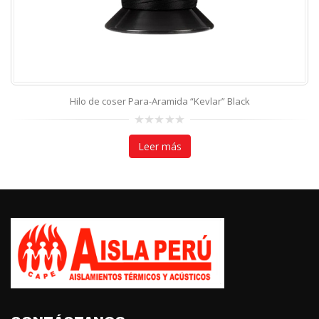
Hilo de coser Para-Aramida “Kevlar” Black
0
out
Leer más
of
5