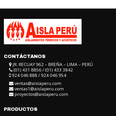
924 046 888 / 924 046 954
ventas@aislaperu.com
ventas1@aislaperu.com
proyectos@aislaperu.com
PRODUCTOS
Lana mineral de roca.
Espumas acústicas.
Espumas elastoméricas.
Poliuretanos.
Fibra cerámica.
Lana de vidrio.
Foil de aluminio.
Tela aislantes.
Cintas aislantes.
Adhesivos.