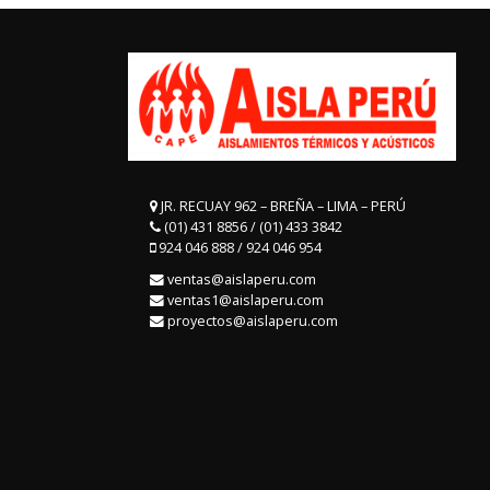
JR. RECUAY 962 – BREÑA – LIMA – PERÚ
(01) 431 8856 / (01) 433 3842
924 046 888 / 924 046 954
ventas@aislaperu.com
ventas1@aislaperu.com
proyectos@aislaperu.com