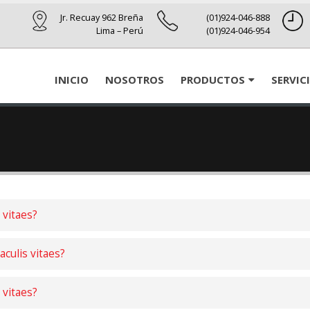
Jr. Recuay 962 Breña
(01)924-046-888
Lima – Perú
(01)924-046-954
INICIO
NOSOTROS
PRODUCTOS
SERVIC
 vitaes?
aculis vitaes?
 vitaes?