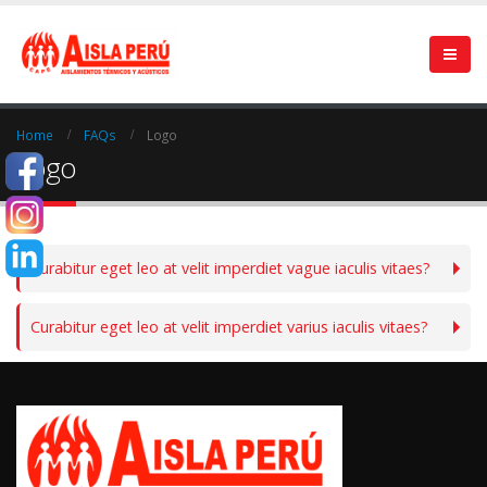
Home
FAQs
Logo
Logo
Curabitur eget leo at velit imperdiet vague iaculis vitaes?
Curabitur eget leo at velit imperdiet varius iaculis vitaes?