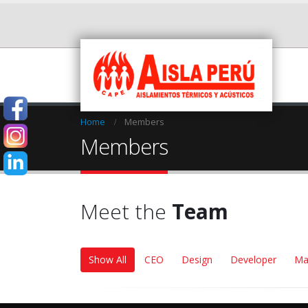
Home
Members
Members
Meet the
Team
Show All
CEO
Design
Developer
Ma