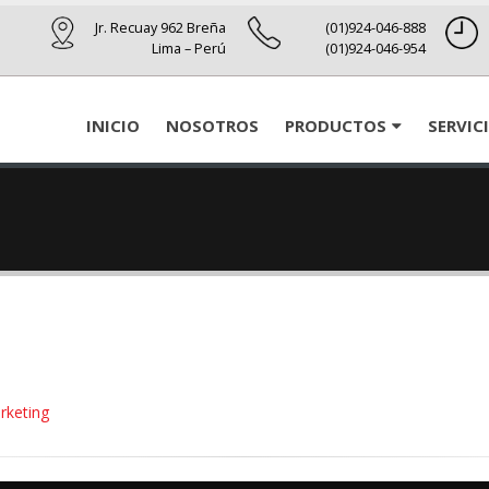
Jr. Recuay 962 Breña
(01)924-046-888
Lima – Perú
(01)924-046-954
INICIO
NOSOTROS
PRODUCTOS
SERVIC
rketing