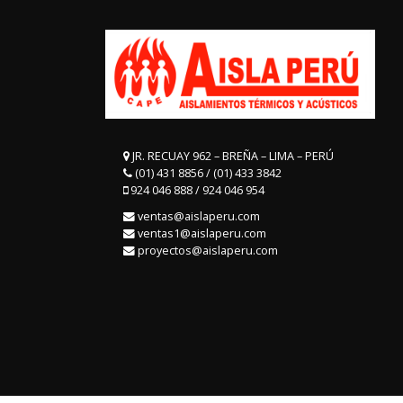
JR. RECUAY 962 – BREÑA – LIMA – PERÚ
(01) 431 8856 / (01) 433 3842
924 046 888 / 924 046 954
ventas@aislaperu.com
ventas1@aislaperu.com
proyectos@aislaperu.com