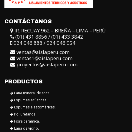
JR. RECUAY 962 – BREÑA – LIMA – PERÚ
(01) 431 8856 / (01) 433 3842
924 046 888 / 924 046 954
ventas@aislaperu.com
ventas1@aislaperu.com
proyectos@aislaperu.com
PRODUCTOS
Lana mineral de roca.
Espumas acústicas.
Espumas elastoméricas.
Poliuretanos.
Fibra cerámica.
Lana de vidrio.
Foil de aluminio.
Tela aislantes.
Cintas aislantes.