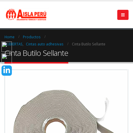
Home
Productos
CUBIERTAS
,
Cintas auto adhesivas
Cinta Butilo Sellante
Cinta Butilo Sellante