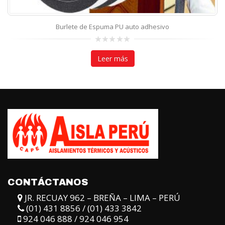
Burlete de Espuma PU auto adhesivo
0
out
Leer más
of
5
CONTÁCTANOS
JR. RECUAY 962 – BREÑA – LIMA – PERÚ
(01) 431 8856 / (01) 433 3842
924 046 888 / 924 046 954