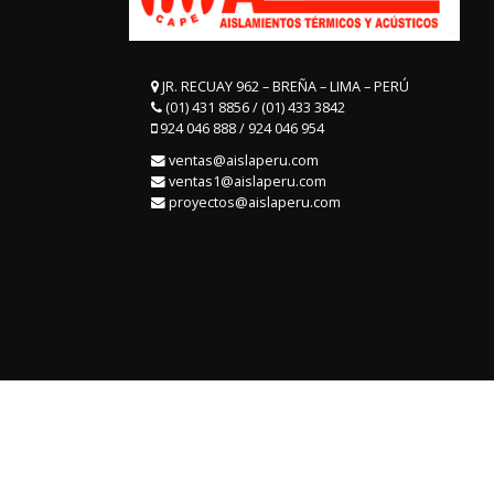
JR. RECUAY 962 – BREÑA – LIMA – PERÚ
(01) 431 8856 / (01) 433 3842
924 046 888 / 924 046 954
ventas@aislaperu.com
ventas1@aislaperu.com
proyectos@aislaperu.com