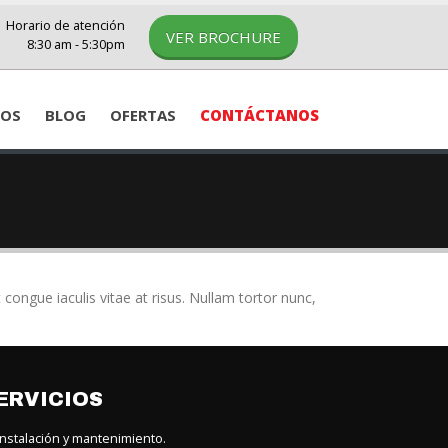
Horario de atención
VER BROCHURE
8:30 am - 5:30pm
IOS
BLOG
OFERTAS
CONTÁCTANOS
t congue iaculis vitae at risus. Nullam tortor nunc,
ERVICIOS
nstalación y mantenimiento.