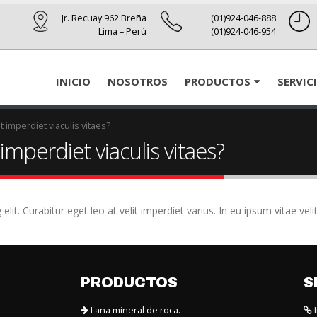
Jr. Recuay 962 Breña
(01)924-046-888
Lima – Perú
(01)924-046-954
INICIO
NOSOTROS
PRODUCTOS
SERVIC
it imperdiet viaculis vitaes?
 imperdiet viaculis vitaes?
it. Curabitur eget leo at velit imperdiet varius. In eu ipsum vitae veli
PRODUCTOS
S
Lana mineral de roca.
I