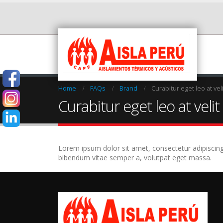
Home
FAQs
Brand
Curabitur eget leo at vel
Curabitur eget leo at velit
Lorem ipsum dolor sit amet, consectetur adipiscing el
bibendum vitae semper a, volutpat eget massa.