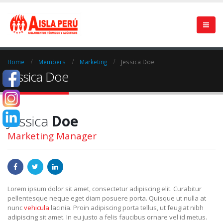
Home
Members
Marketing
Jessica Doe
Jessica Doe
Jessica
Doe
Marketing Manager
Lorem ipsum dolor sit amet, consectetur adipiscing elit. Curabitur
pellentesque neque eget diam posuere porta. Quisque ut nulla at
nunc
vehicula
lacinia. Proin adipiscing porta tellus, ut feugiat nibh
adipiscing sit amet. In eu justo a felis faucibus ornare vel id metus.