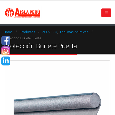
Home
Productos
ACUSTICO
,
Espumas Acústicas
Protección Burlete Puerta
Protección Burlete Puerta