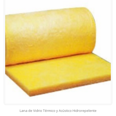
rmico y Acústico Hidrorepelente
Bl