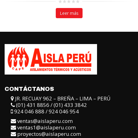
0
0
out
out
Leer más
Le
of
of
5
5
CONTÁCTANOS
JR. RECUAY 962 – BREÑA – LIMA – PERÚ
(01) 431 8856 / (01) 433 3842
924 046 888 / 924 046 954
ventas@aislaperu.com
ventas1@aislaperu.com
proyectos@aislaperu.com