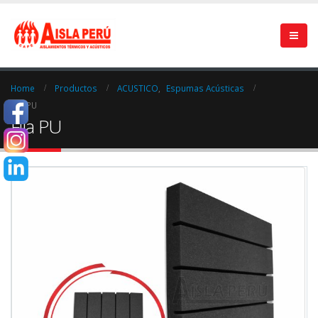
Home
Productos
ACUSTICO
,
Espumas Acústicas
Fila PU
Fila PU