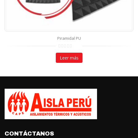
CONTÁCTANOS
JR. RECUAY 962 – BREÑA – LIMA – PERÚ
(01) 431 8856 / (01) 433 3842
924 046 888 / 924 046 954
ventas@aislaperu.com