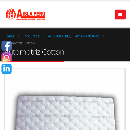
Home
Productos
AUTOMOTRIZ
,
Termo-Acústico
Automotriz Cotton
Automotriz Cotton