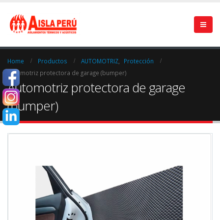
Home
Productos
AUTOMOTRIZ
,
Protección
Automotriz protectora de garage (bumper)
Automotriz protectora de garage
(bumper)