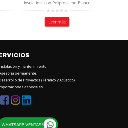
Insulation” con Polipropileno Blanco
0
o
0
o
out
Leer más
5
of
5
ERVICIOS
nstalación y mantenimiento.
sesoría permanente.
esarrollo de Proyectos (Térmico y Acústico).
mportaciones especiales.