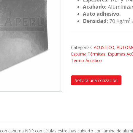
Acabado:
Aluminizad
Auto adhesivo.
Densidad:
70 Kg/m³ ±
Categorías:
ACUSTICO
,
AUTOM
Espuma Térmicas
,
Espumas Acú
Termo-Acústico
Solicita una cotización
 con espuma NBR con células estrechas cubierto con lámina de alumi