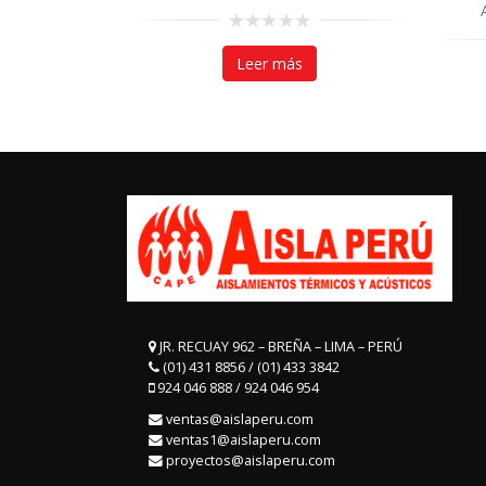
0
out
Leer más
of
5
JR. RECUAY 962 – BREÑA – LIMA – PERÚ
(01) 431 8856 / (01) 433 3842
924 046 888 / 924 046 954
ventas@aislaperu.com
ventas1@aislaperu.com
proyectos@aislaperu.com