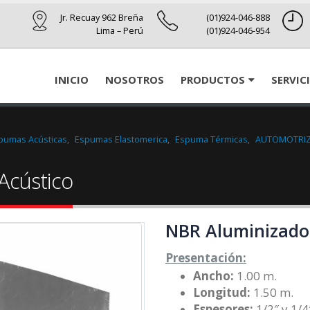
Jr. Recuay 962 Breña
(01)924-046-888
Lima – Perú
(01)924-046-954
INICIO
NOSOTROS
PRODUCTOS
SERVIC
pumas Acústicas
,
Espumas Elastomerica
,
Espuma Térmicas
,
AUTOMOTRI
Acústico
NBR Aluminizado
Presentación:
Ancho:
1.00 m.
Longitud:
1.50 m.
Espesores:
1/2″ y 1/