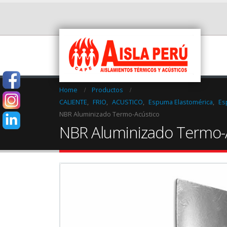
Home
Productos
CALIENTE
,
FRIO
,
ACUSTICO
,
Espuma Elastomérica
,
Es
NBR Aluminizado Termo-Acústico
NBR Aluminizado Termo-