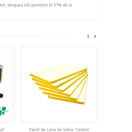
úter, bloquea eficazmente el 97% de la
uf
Panel de Lana de Vidrio “United
Tela de Fibr