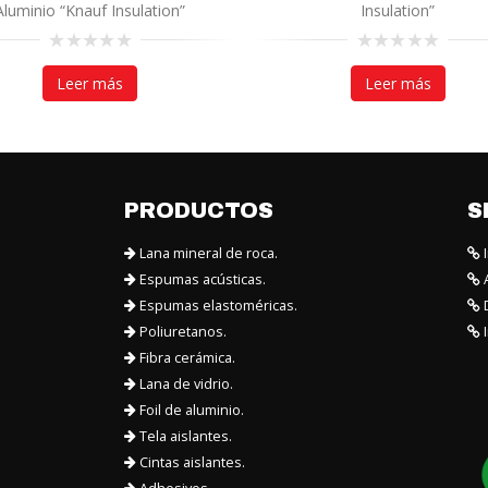
Aluminio “Knauf Insulation”
Insulation”
0
0
out
out
Leer más
Leer más
of
of
5
5
PRODUCTOS
S
Lana mineral de roca.
I
Espumas acústicas.
A
Espumas elastoméricas.
D
Poliuretanos.
I
Fibra cerámica.
Lana de vidrio.
Foil de aluminio.
Tela aislantes.
Cintas aislantes.