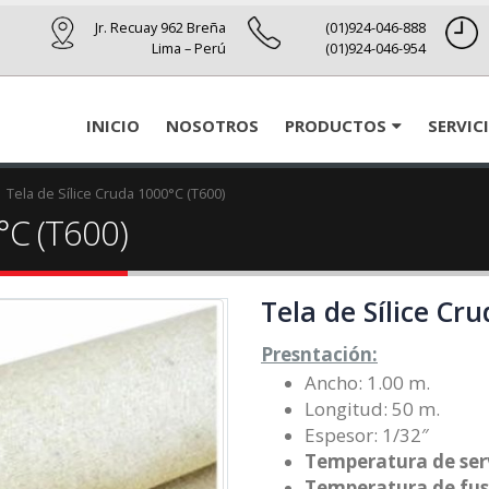
Jr. Recuay 962 Breña
(01)924-046-888
Lima – Perú
(01)924-046-954
INICIO
NOSOTROS
PRODUCTOS
SERVIC
Tela de Sílice Cruda 1000°C (T600)
°C (T600)
Tela de Sílice Cr
Presntación:
Ancho: 1.00 m.
Longitud: 50 m.
Espesor: 1/32″
Temperatura de serv
Temperatura de fus