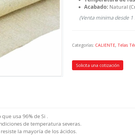
Acabado:
Natural (C
(Venta minima desde 1 m
Categorías:
CALIENTE
,
Telas Té
Solicita una cotización
o que usa 96% de Si .
ondiciones de temperatura severas.
esiste la mayoría de los ácidos.