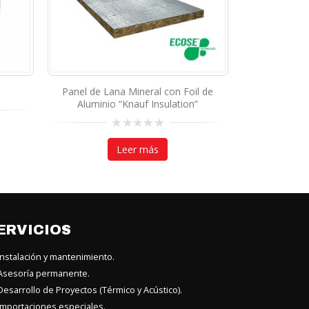
0
out
Leer más
of
5
ral con Foil de
Hi
Insulation”
ás
ERVICIOS
nstalación y mantenimiento.
sesoría permanente.
esarrollo de Proyectos (Térmico y Acústico).
mportaciones especiales.