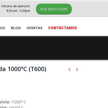
Horario de atención
VER BROCHURE
8:30 am - 5:30pm
IOS
BLOG
OFERTAS
CONTÁCTANOS
uda 1000°C (T600)
icio:
1000° C
ión:
1600° C