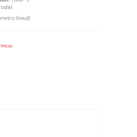
ruda)
etro lineal)
rmicas