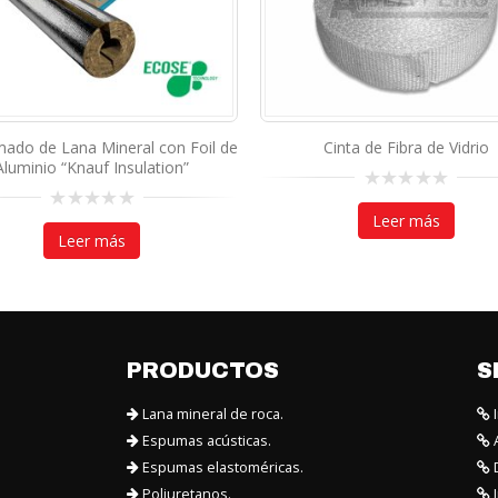
Cinta de Fibra de Vidrio
Panel de Lana Mine
Aluminio “Knauf 
0
out
Leer más
0
of
out
Leer m
5
of
5
PRODUCTOS
S
Lana mineral de roca.
I
Espumas acústicas.
A
Espumas elastoméricas.
D
Poliuretanos.
I