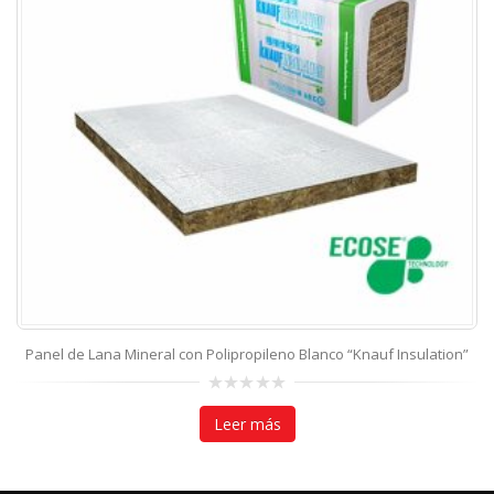
Panel de Lana Mineral con Polipropileno Blanco “Knauf Insulation”
0
out
Leer más
of
5