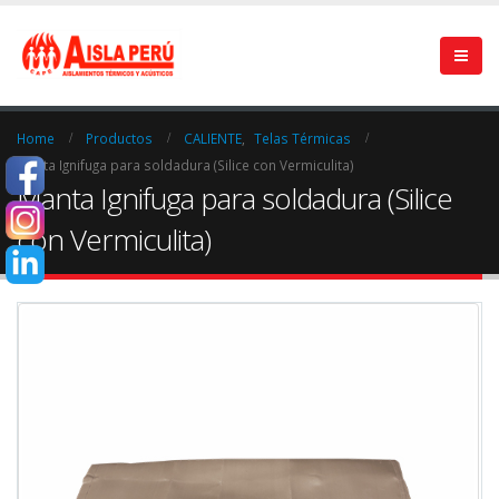
Home
Productos
CALIENTE
,
Telas Térmicas
Manta Ignifuga para soldadura (Silice con Vermiculita)
Manta Ignifuga para soldadura (Silice
con Vermiculita)